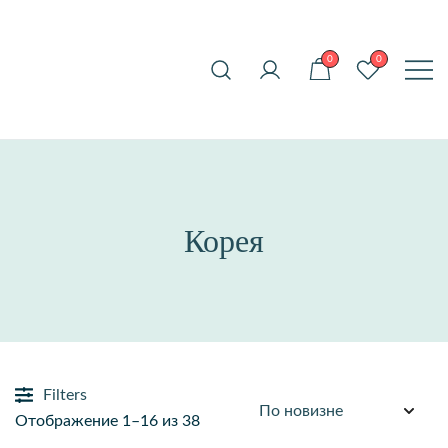
Перейти
ROENA_JW
к
Актуальные и
0
0
содержимому
стильные украшения
для вас
Корея
Filters
Сортировка:
Отображение 1–16 из 38
самые