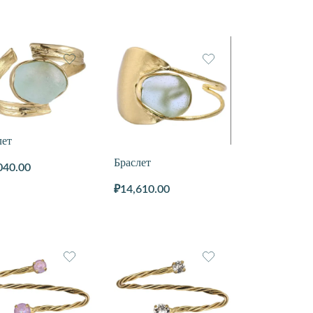
лет
Браслет
040.00
₽
14,610.00