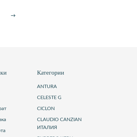
→
лки
Категории
ANTURA
CELESTE G
рат
CICLON
вка
CLAUDIO CANZIAN
ИТАЛИЯ
рта