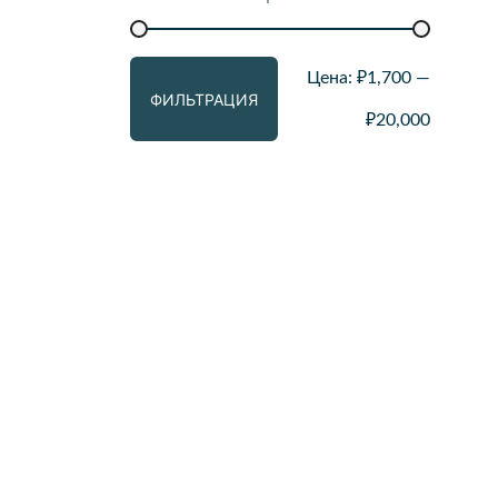
Минимальная
Максимальная
Цена:
₽1,700
—
ФИЛЬТРАЦИЯ
цена
цена
₽20,000