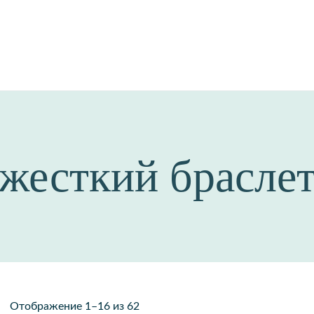
ROENA_JW
Актуальные и стильные
украшения для вас
жесткий брасле
Сортировка:
Отображение 1–16 из 62