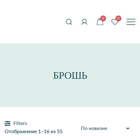
Перейти
ROENA_JW
к
Актуальные и
0
0
содержимому
стильные украшения
для вас
БРОШЬ
Filters
Сортировка:
Отображение 1–16 из 55
самые